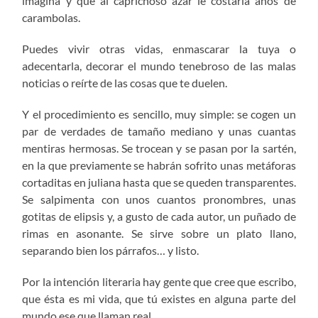
imagina y que al caprichoso azar le costaría años de
carambolas.
Puedes vivir otras vidas, enmascarar la tuya o
adecentarla, decorar el mundo tenebroso de las malas
noticias o reírte de las cosas que te duelen.
Y el procedimiento es sencillo, muy simple: se cogen un
par de verdades de tamaño mediano y unas cuantas
mentiras hermosas. Se trocean y se pasan por la sartén,
en la que previamente se habrán sofrito unas metáforas
cortaditas en juliana hasta que se queden transparentes.
Se salpimenta con unos cuantos pronombres, unas
gotitas de elipsis y, a gusto de cada autor, un puñado de
rimas en asonante. Se sirve sobre un plato llano,
separando bien los párrafos… y listo.
Por la intención literaria hay gente que cree que escribo,
que ésta es mi vida, que tú existes en alguna parte del
mundo ese que llaman real.